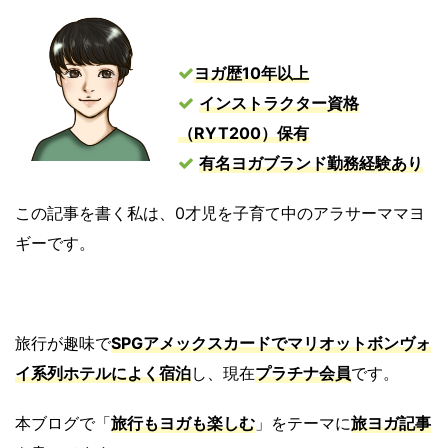
ヨガ歴10年以上
インストラクター資格
（RYT200）保有
有名ヨガブランド勤務経験あり
この記事を書く私は、0才児を子育て中のアラサーママヨ
ギーです。
旅行が趣味で
SPGアメックスカードでマリオットボンヴォ
イ系列ホテルによく宿泊
し、現在
プラチナ会員
です。
本ブログで「
旅行もヨガも楽しむ
」をテーマに
旅ヨガ記事