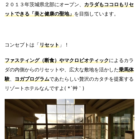
２０１３年茨城県北部にオープン、
カラダもココロもリセ
ットできる「美と健康の聖地」
を目指しています。
コンセプトは「
リセット
」！
ファスティング（断食）やマクロビオティック
によるカラ
ダの内側からのリセットや、広大な敷地を活かした
乗馬体
験
、
ヨガプログラム
であたらしい贅沢のカタチを提案する
リゾートホテルなんですよ( *´艸｀)