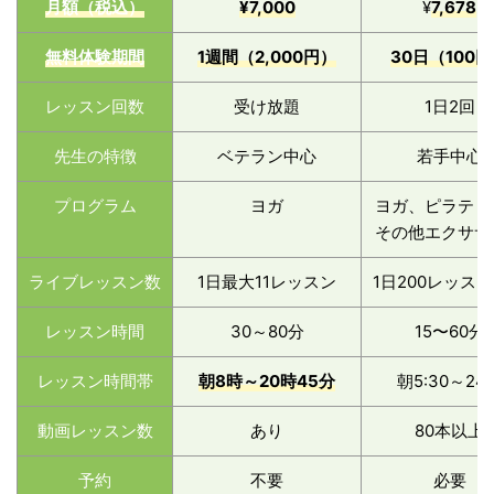
月額（税込）
¥7
,
000
¥
7,678
無料体験期間
1週間（2,000円）
30日（100
レッスン回数
受け放題
1日2回
先生の特徴
ベテラン中心
若手中心
プログラム
ヨガ
ヨガ、ピラティ
その他エクササ
ライブレッスン数
1日最大11レッスン
1日200レッス
レッスン時間
30～80分
15〜60分
レッスン時間帯
朝8時～2
0時45分
朝5:30～24
動画レッスン数
あり
80本以上
予約
不要
必要