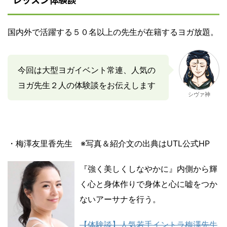
国内外で活躍する５０名以上の先生が在籍するヨガ放題。
今回は大型ヨガイベント常連、人気の
ヨガ先生２人の体験談をお伝えします
シヴァ神
・梅澤友里香先生 ※写真＆紹介文の出典はUTL公式HP
『強く美しくしなやかに』内側から輝
く心と身体作りで身体と心に嘘をつか
ないアーサナを行う。
【体験談】人気若手イントラ梅澤先生