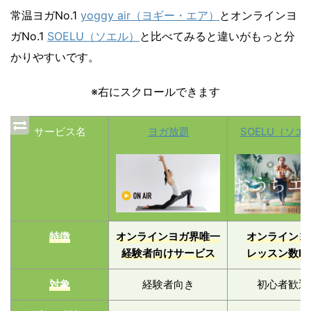
常温ヨガNo.1
yoggy air（ヨギー・エア）
とオンラインヨ
ガNo.1
SOELU（ソエル）
と比べてみると違いがもっと分
かりやすいです。
※右にスクロールできます
サービス名
ヨガ放題
SOELU（ソエ
特徴
オンラインヨガ界唯一
オンラインヨ
経験者向けサービス
レッスン数No
対象
経験者向き
初心者歓迎