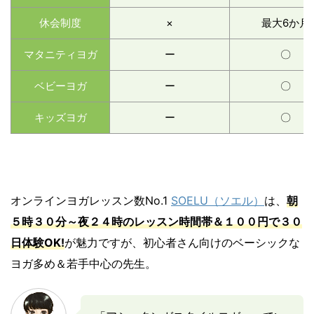
休会制度
×
最大6か月
マタニティヨガ
ー
〇
ベビーヨガ
ー
〇
キッズヨガ
ー
〇
オンラインヨガレッスン数No.1
SOELU（ソエル）
は、
朝
５時３０分～夜２４時のレッスン時間帯＆１００円で３０
日体験OK!
が魅力ですが、初心者さん向けのベーシックな
ヨガ多め＆若手中心の先生。