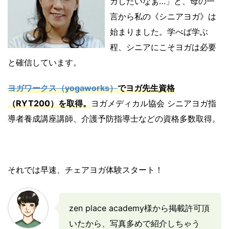
ガしたいなぁ…」と、母の一
言から私の《シニアヨガ》は
始まりました。学べば学ぶ
程、シニアにこそヨガは必要
と確信しています。
ヨガワークス（yogaworks）
でヨガ先生資格
（RYT200）を取得。
ヨガメディカル協会 シニアヨガ指
導者養成講座講師、介護予防指導士などの資格多数取得。
それでは早速、チェアヨガ体験スタート！
zen place academy様から掲載許可頂
いたから、写真多めで紹介しちゃう