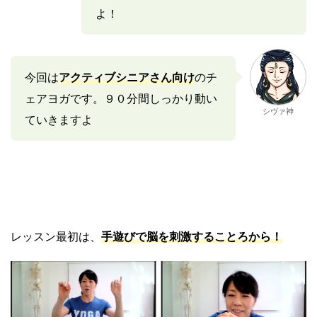
よ！
今回は
アクティブシニアさん向け
のチ
ェアヨガです。９０分間しっかり動い
シヴァ神
ていきますよ
レッスン最初は、
手遊びで脳を刺激することろから！