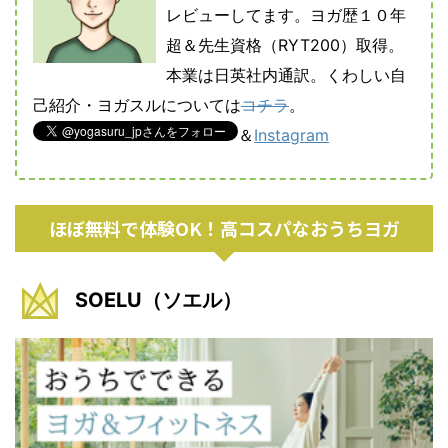
レビューしてます。ヨガ歴１０年
超＆先生資格（RYT200）取得。
本業は日英社内通訳。くわしい自
己紹介・ヨガスルについては
コチラ
。
＆
Instagram
ほぼ無料で体験OK！高コスパなおうちヨガ
SOELU（ソエル）